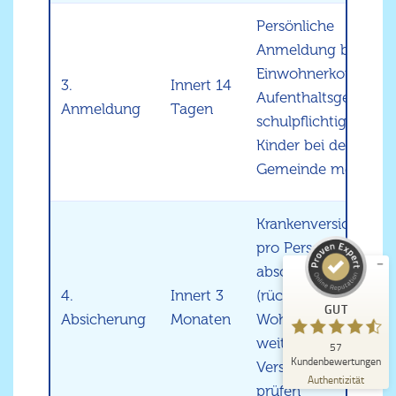
Persönliche
Anmeldung bei der
Einwohnerkontrolle,
3.
Innert 14
Aufenthaltsgesuch,
Anmeldung
Tagen
schulpflichtige
Kinder bei der
Gemeinde melden
Krankenversicherun
Kundenbewertungen und Erfahrungen zu
Little Star Day School
pro Person
abschliessen
GUT
57
4.
Innert 3
(rückwirkend ab
4
Bewertungen von
GUT
anderen Quellen
5,00
/
4,37
Absicherung
Monaten
Wohnsitznahme),
weitere
57
Blick aufs ProvenExpert-Profil werfen
Kundenbewertungen
Versicherungen
09.07.2026
Authentizität
prüfen