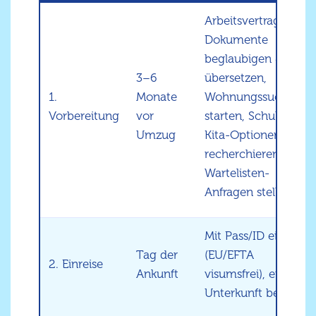
Arbeitsvertrag,
Dokumente
beglaubigen &
3–6
übersetzen,
1.
Monate
Wohnungssuche
Vorbereitung
vor
starten, Schul- und
Umzug
Kita-Optionen
recherchieren,
Wartelisten-
Anfragen stellen
Mit Pass/ID einreisen
Tag der
(EU/EFTA
2. Einreise
Ankunft
visumsfrei), erste
Unterkunft beziehen