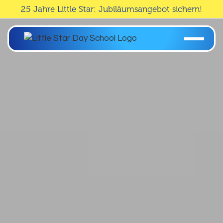
25 Jahre Little Star: Jubiläumsangebot sichern!